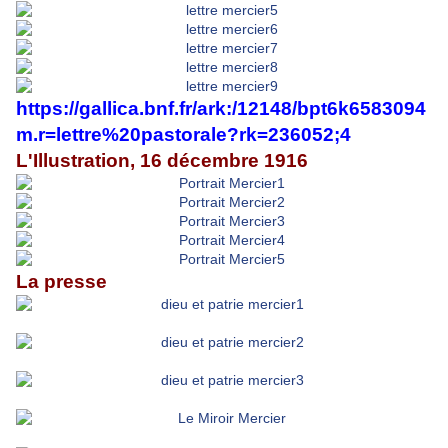
https://gallica.bnf.fr/ark:/12148/bpt6k6583094
m.r=lettre%20pastorale?rk=236052;4
L'Illustration, 16 décembre 1916
La presse