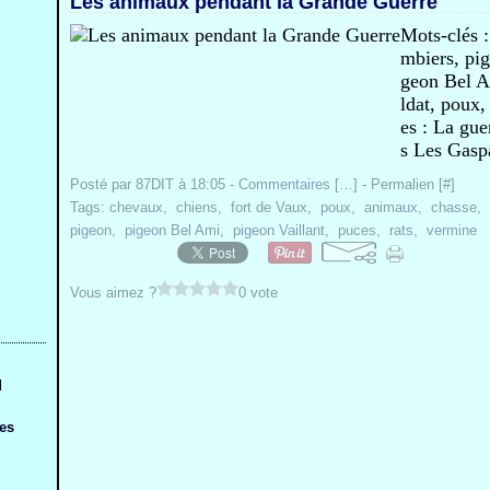
Les animaux pendant la Grande Guerre
Mots-clés :
mbiers, pig
geon Bel A
ldat, poux,
es : La gu
s Les Gaspa
Posté par 87DIT à 18:05 -
Commentaires [
…
]
- Permalien [
#
]
Tags:
chevaux
,
chiens
,
fort de Vaux
,
poux
,
animaux
,
chasse
,
pigeon
,
pigeon Bel Ami
,
pigeon Vaillant
,
puces
,
rats
,
vermine
Vous aimez ?
0 vote
d
ges