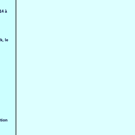
14 à
k, le
tion