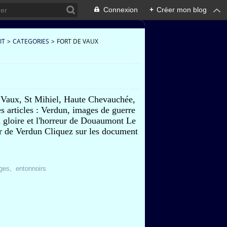
Connexion
+
Créer mon blog
IT
>
CATEGORIES
>
FORT DE VAUX
e Vaux, St Mihiel, Haute Chevauchée,
es articles : Verdun, images de guerre
a gloire et l'horreur de Douaumont Le
r de Verdun Cliquez sur les document
ges
,
entonnoirs