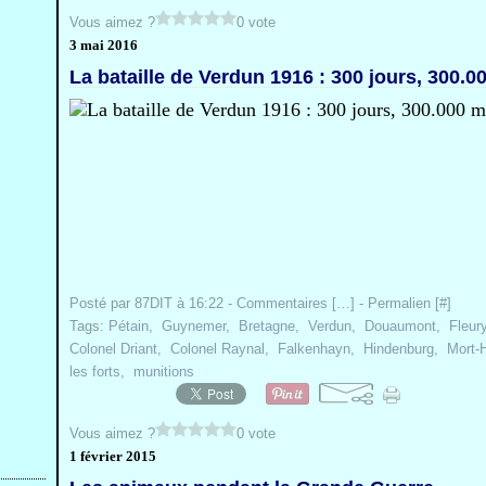
Vous aimez ?
0 vote
3 mai 2016
La bataille de Verdun 1916 : 300 jours, 300.0
Posté par 87DIT à 16:22 -
Commentaires [
…
]
- Permalien [
#
]
Tags:
Pétain
,
Guynemer
,
Bretagne
,
Verdun
,
Douaumont
,
Fleur
Colonel Driant
,
Colonel Raynal
,
Falkenhayn
,
Hindenburg
,
Mort
les forts
,
munitions
Vous aimez ?
0 vote
1 février 2015