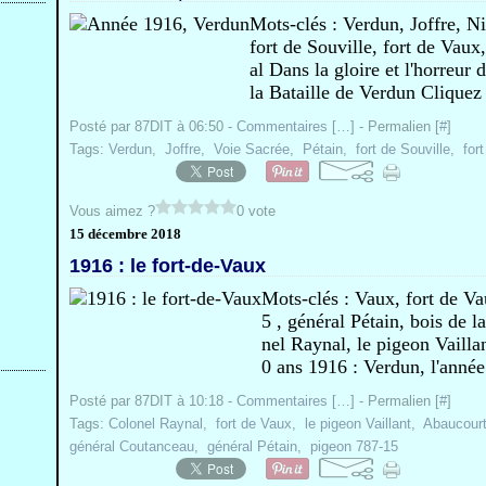
Mots-clés : Verdun, Joffre, N
fort de Souville, fort de Vaux
al Dans la gloire et l'horreur
la Bataille de Verdun Cliquez
Posté par 87DIT à 06:50 -
Commentaires [
…
]
- Permalien [
#
]
Tags:
Verdun
,
Joffre
,
Voie Sacrée
,
Pétain
,
fort de Souville
,
for
Vous aimez ?
0 vote
15 décembre 2018
1916 : le fort-de-Vaux
Mots-clés : Vaux, fort de V
5 , général Pétain, bois de 
nel Raynal, le pigeon Vaillant
0 ans 1916 : Verdun, l'année 
Posté par 87DIT à 10:18 -
Commentaires [
…
]
- Permalien [
#
]
Tags:
Colonel Raynal
,
fort de Vaux
,
le pigeon Vaillant
,
Abaucour
général Coutanceau
,
général Pétain
,
pigeon 787-15