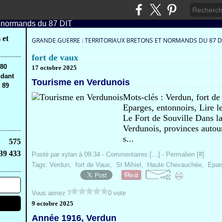
 et
GRANDE GUERRE : TERRITORIAUX BRETONS ET NORMANDS DU 87 D
fort de vaux
,80
17 octobre 2025
ndant
Tourisme en Verdunois
 89
Mots-clés : Verdun, fort d
Eparges, entonnoirs, Lire l
Le Fort de Souville Dans l
Verdunois, provinces autou
s...
575
39 433
Posté par xylan à 09:34 -
Commentaires [
…
]
- Permalien [
#
]
Tags:
Verdun
,
fort de Vaux
,
St Mihiel
,
Haute Chevauchée
,
Epar
Vous aimez ?
0 vote
9 octobre 2025
Année 1916, Verdun