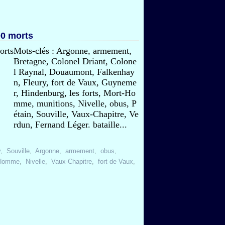
00 morts
Mots-clés : Argonne, armement,
Bretagne, Colonel Driant, Colone
l Raynal, Douaumont, Falkenhay
n, Fleury, fort de Vaux, Guyneme
r, Hindenburg, les forts, Mort-Ho
mme, munitions, Nivelle, obus, P
étain, Souville, Vaux-Chapitre, Ve
rdun, Fernand Léger. bataille...
y
,
Souville
,
Argonne
,
armement
,
obus
,
-Homme
,
Nivelle
,
Vaux-Chapitre
,
fort de Vaux
,