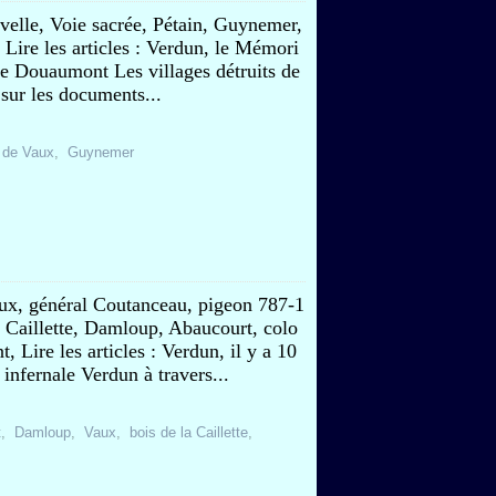
ivelle, Voie sacrée, Pétain, Guynemer,
, Lire les articles : Verdun, le Mémori
 de Douaumont Les villages détruits de
 sur les documents...
t de Vaux
,
Guynemer
aux, général Coutanceau, pigeon 787-1
la Caillette, Damloup, Abaucourt, colo
, Lire les articles : Verdun, il y a 10
infernale Verdun à travers...
t
,
Damloup
,
Vaux
,
bois de la Caillette
,