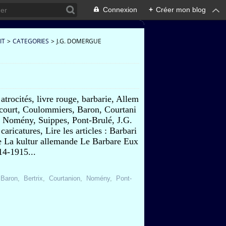
Connexion
+
Créer mon blog
IT
>
CATEGORIES
>
J.G. DOMERGUE
 atrocités, livre rouge, barbarie, Allem
ucourt, Coulommiers, Baron, Courtani
, Nomény, Suippes, Pont-Brulé, J.G.
aricatures, Lire les articles : Barbari
e La kultur allemande Le Barbare Eux
14-1915...
,
Baron
,
Bertrix
,
Courtanion
,
Nomény
,
Pont-