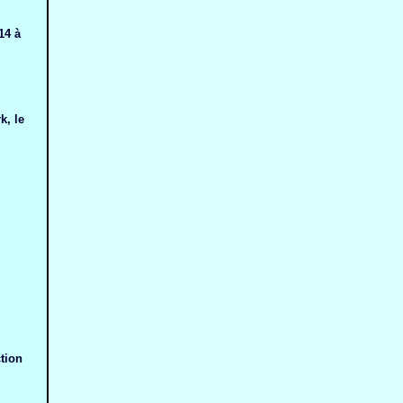
14 à
k, le
tion