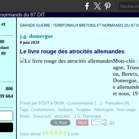
 et
GRANDE GUERRE : TERRITORIAUX BRETONS ET NORMANDS DU 87 D
j.g. domergue
,80
8 juin 2020
ndant
Le livre rouge des atrocités allemandes
 89
Mots-clés :
agne, Tria
on, Bertrix
Domergue, c
e allemand
806
et nous, 19
39 664
Posté par 87DIT à 09:04 -
Commentaires [
…
]
- Permalien [
#
]
Tags:
Coulommiers
,
barbarie
,
Suippes
,
Allemagne
,
livre rouge
Brulé
,
Triaucourt
,
atrocités
,
J.G. Domergue
Vous aimez ?
1 vote