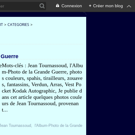
Connexion
+
Créer mon blog
IT
>
CATEGORIES
>
 Guerre
Mots-clés : Jean Tournassoud, l'Albu
m-Photo de la Grande Guerre, photo
s couleurs, spahis, tirailleurs, zouave
s, fantassins, Verdun, Arras, Vest Po
cket Kodak Autographic, Je publie d
ans cet article quelques photos coule
urs de Jean Tournassoud, provenan
t...
Jean Tournassoud
,
l'Album-Photo de la Grande