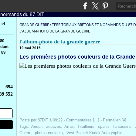
 et
GRANDE GUERRE : TERRITORIAUX BRETONS ET NORMANDS DU 87 D
L'ALBUM-PHOTO DE LA GRANDE GUERRE
,80
l'album-photo de la grande guerre
ndant
10 mai 2016
 89
Les premières photos couleurs de la Grande
694
39 552
Posté par 87DIT à 09:22 -
Commentaires [
…
]
- Permalien [
#
]
Tags:
Verdun
,
zouaves
,
Arras
,
Tirailleurs
,
spahis
,
fantassins
,
Guerre
,
photos couleurs
,
Vest Pocket Kodak Autographic