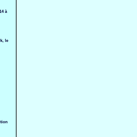
14 à
k, le
tion