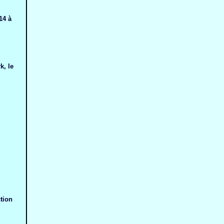
14 à
k, le
tion