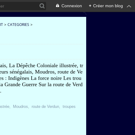
Connexion
+
Créer mon blog
IT
>
CATEGORIES
>
ais, La Dépêche Coloniale illustrée, tr
lleurs sénégalais, Moudros, route de Ve
les : Indigènes La force noire Les trou
la Grande Guerre Sur la route de Verd
.
ustrée
,
Moudros
,
route de Verdun
,
troupes