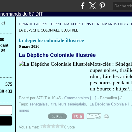
 et
GRANDE GUERRE : TERRITORIAUX BRETONS ET NORMANDS DU 87 D
LA DEPECHE COLONIALE ILLUSTREE
,80
la depeche coloniale illustree
ndant
6 mars 2020
 89
La Dépêche Coloniale illustrée
Mots-clés : Sénégal
oupes noires, tirai
rdun, Lire les artic
pes noires pendant 
575
un Source : https:/..
39 433
Posté par 87DIT à 10:45 -
Commentaires [
…
]
- Permalien [
#
]
Tags:
sénégalais
,
tirailleurs sénégalais
,
La Dépêche Coloniale ill
noires
Vous aimez ?
0 vote