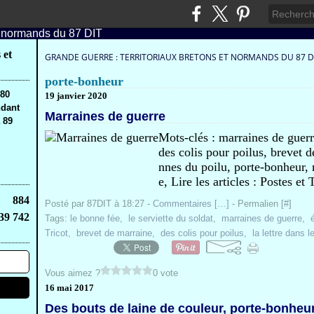
 et
GRANDE GUERRE : TERRITORIAUX BRETONS ET NORMANDS DU 87 D
porte-bonheur
,80
19 janvier 2020
ndant
Marraines de guerre
 89
Mots-clés : marraines de guerre,
des colis pour poilus, brevet d
nnes du poilu, porte-bonheur, m
e, Lire les articles : Postes et
884
Posté par 87DIT à 18:27 -
Commentaires [
…
]
- Permalien [
#
]
39 742
Tags:
le bonne fée
,
le serviette du soldat
,
marraines de guerre
,
Tricot
,
brevet de marraine
,
des colis pour poilus
,
la lettre dans le
Vous aimez ?
0 vote
16 mai 2017
Des bouts de laine de couleur, porte-bonheu