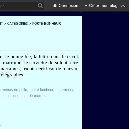
Connexion
+
Créer mon blog
IT
>
CATEGORIES
>
PORTE-BONHEUR
 le bonne fée, la lettre dans le tricot,
e marraine, le serviette du soldat, étre
arraines, tricot, certificat de marrain
 Télégraphes...
étrennes du poilu
,
porte-bonheur
,
marraines
,
 tricot
,
certificat de marraine
r