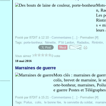
Mots-
n, Ra
Les p
Rinti
s « m
leurs
Posté par 87DIT à 12:10 -
Commentaires [
…
]
- Permalien [
#
]
Tags:
porte-bonheur
,
Nénette
,
P’tit Lardon
,
Radadou
,
Rintintin
,
Vous aimez ?
0 vote
18 mai 2016
Marraines de guerre
Mots clés : marraines de guerre,
colis, brevet de marraine, le s
orte-bonheur, marraines, Poilu
e guerre Postes et Télégraphes
Posté par 87DIT à 15:21 -
Commentaires [
…
]
- Permalien [
#
]
Tags:
Poilus
,
colis
,
le bonne fée
,
le serviette du soldat
,
marrain