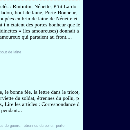
clés : Rintintin, Nénette, P’tit Lardo
dadou, bout de laine, Porte-Bonheur,
oupées en brin de laine de Nénette et
nt i n étaient des portes bonheur que le
idinettes » (les amoureuses) donnait à
 amoureux qui partaient au front....
bout de laine
 le bonne fée, la lettre dans le tricot,
erviette du soldat, étrennes du poilu, p
s, Lire les articles : Correspondance d
 pendant...
es de guerre
,
étrennes du poilu
,
porte-