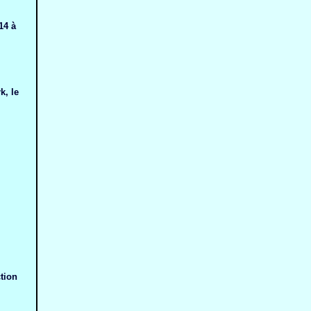
14 à
k, le
tion