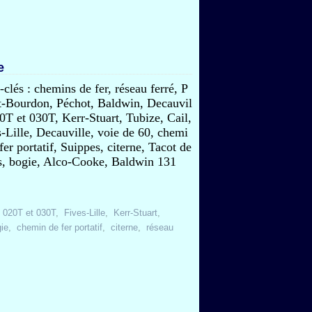
e
clés : chemins de fer, réseau ferré, P
t-Bourdon, Péchot, Baldwin, Decauvil
0T et 030T, Kerr-Stuart, Tubize, Cail,
-Lille, Decauville, voie de 60, chemi
fer portatif, Suippes, citerne, Tacot de
cs, bogie, Alco-Cooke, Baldwin 131
e 020T et 030T
,
Fives-Lille
,
Kerr-Stuart
,
ie
,
chemin de fer portatif
,
citerne
,
réseau