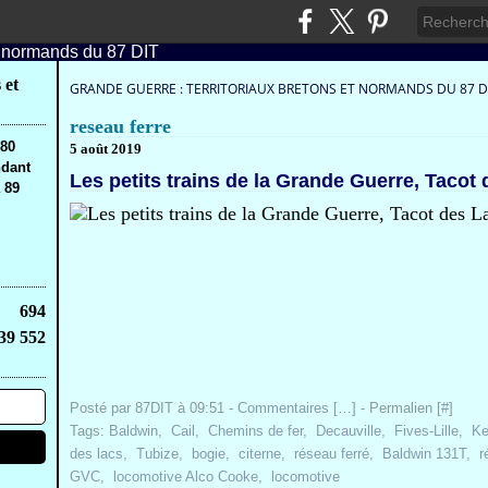
 et
GRANDE GUERRE : TERRITORIAUX BRETONS ET NORMANDS DU 87 D
reseau ferre
,80
5 août 2019
ndant
Les petits trains de la Grande Guerre, Tacot
 89
694
39 552
Posté par 87DIT à 09:51 -
Commentaires [
…
]
- Permalien [
#
]
Tags:
Baldwin
,
Cail
,
Chemins de fer
,
Decauville
,
Fives-Lille
,
Ke
des lacs
,
Tubize
,
bogie
,
citerne
,
réseau ferré
,
Baldwin 131T
,
r
GVC
,
locomotive Alco Cooke
,
locomotive