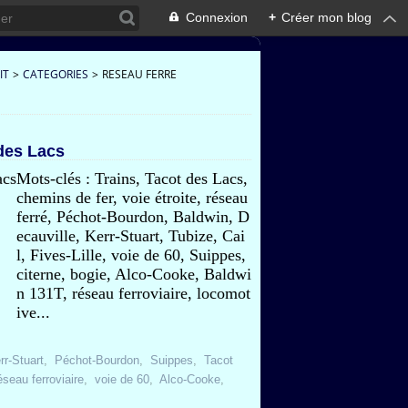
Connexion
+
Créer mon blog
IT
>
CATEGORIES
>
RESEAU FERRE
 des Lacs
Mots-clés : Trains, Tacot des Lacs,
chemins de fer, voie étroite, réseau
ferré, Péchot-Bourdon, Baldwin, D
ecauville, Kerr-Stuart, Tubize, Cai
l, Fives-Lille, voie de 60, Suippes,
citerne, bogie, Alco-Cooke, Baldwi
n 131T, réseau ferroviaire, locomot
ive...
rr-Stuart
,
Péchot-Bourdon
,
Suippes
,
Tacot
éseau ferroviaire
,
voie de 60
,
Alco-Cooke
,