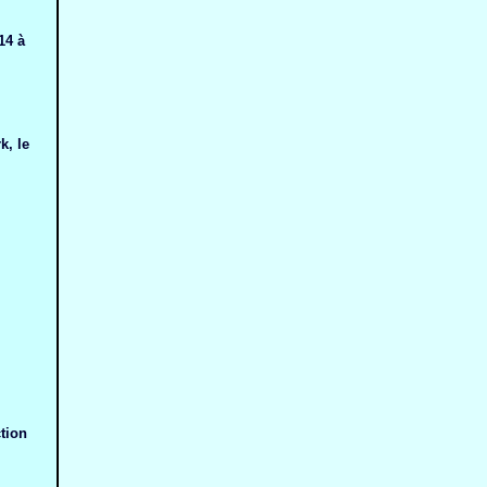
14 à
k, le
tion