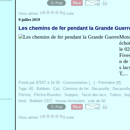
Vous aimez ?
0 vote
9 juillet 2019
Les chemins de fer pendant la Grande Guerr
Mots-
écho
le 02
Fives
n de 
s la
T,...
Posté par 87DIT à 16:35 -
Commentaires [
…
]
- Permalien [
#
]
Tags:
60
,
Baldwin
,
Cail
,
Chemins de fer
,
Decauville
,
Decauvill
Péchot
,
Péchot-Bourdon
,
Suippes
,
Tacot des lacs
,
Tubize
,
bog
ferré
,
Baldwin 131T
,
réseau ferroviaire
,
voie de 60
Vous aimez ?
0 vote