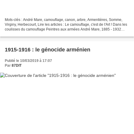
Mots-clés : André Mare, camouflage, canon, arbre, Armentières, Somme,
Virginy, Herbecourt, Lire les articles : Le camouflage, c'est de l'Art ! Dans les
coulisses du camouflage Peintres aux armées André Mare, 1885 - 1932
Peintre cubiste et décorateur,...
1915-1916 : le génocide arménien
Publié le 10/03/2019 à 17:07
Par
87DIT