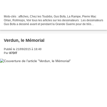
Mots-clés : affiches, Chez les Toubibs, Gus Bofa, La Rampe, Pierre Mac
Orlan, Rollmops, Voir tous les articles sur les dessinateurs : Les dessinateurs
Gus Bofa a dessiné avant et pendant la Grande Guerre pour de très
nombreux journaux, du " Rire " au...
Verdun, le Mémorial
Publié le 21/09/2015 à 18:40
Par
87DIT