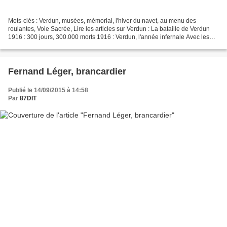
Mots-clés : Verdun, musées, mémorial, l'hiver du navet, au menu des
roulantes, Voie Sacrée, Lire les articles sur Verdun : La bataille de Verdun
1916 : 300 jours, 300.000 morts 1916 : Verdun, l'année infernale Avec les
héros de Verdun Verdun, images de...
Fernand Léger, brancardier
Publié le 14/09/2015 à 14:58
Par
87DIT