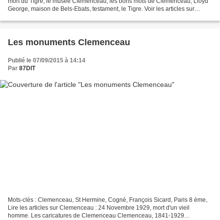
mort du Tigre, le musée Clemenceau, les bons mots de Clemenceau, Lloyd
George, maison de Bels-Ebats, testament, le Tigre. Voir les articles sur
Clemenceau : Les caricatures de Clemenceau...
Les monuments Clemenceau
Publié le 07/09/2015 à 14:14
Par
87DIT
Mots-clés : Clemenceau, St Hermine, Cogné, François Sicard, Paris 8 ème,
Lire les articles sur Clemenceau : 24 Novembre 1929, mort d'un vieil
homme. Les caricatures de Clemenceau Clemenceau, 1841-1929