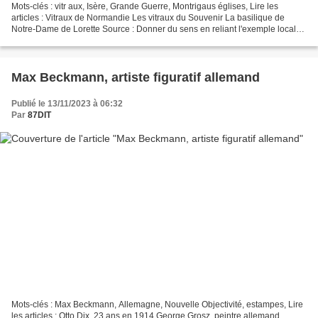
Mots-clés : vitr aux, Isère, Grande Guerre, Montrigaus églises, Lire les
articles : Vitraux de Normandie Les vitraux du Souvenir La basilique de
Notre-Dame de Lorette Source : Donner du sens en reliant l'exemple local
avec des oeuvres de proximité ré...
Max Beckmann, artiste figuratif allemand
Publié le 13/11/2023 à 06:32
Par
87DIT
Mots-clés : Max Beckmann, Allemagne, Nouvelle Objectivité, estampes, Lire
les articles : Otto Dix, 23 ans en 1914 George Grosz, peintre allemand