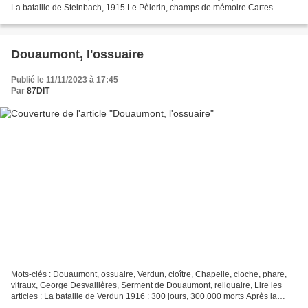
La bataille de Steinbach, 1915 Le Pèlerin, champs de mémoire Cartes
postales du Vieil-Armand La prise...
Douaumont, l'ossuaire
Publié le 11/11/2023 à 17:45
Par
87DIT
Mots-clés : Douaumont, ossuaire, Verdun, cloître, Chapelle, cloche, phare,
vitraux, George Desvallières, Serment de Douaumont, reliquaire, Lire les
articles : La bataille de Verdun 1916 : 300 jours, 300.000 morts Après la
reprise de Douaumont et de Vaux...