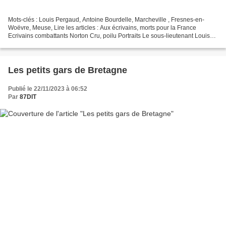
Mots-clés : Louis Pergaud, Antoine Bourdelle, Marcheville , Fresnes-en-
Woëvre, Meuse, Lire les articles : Aux écrivains, morts pour la France
Ecrivains combattants Norton Cru, poilu Portraits Le sous-lieutenant Louis
Pergaud au 166 RI (ici au centre en...
Les petits gars de Bretagne
Publié le 22/11/2023 à 06:52
Par
87DIT