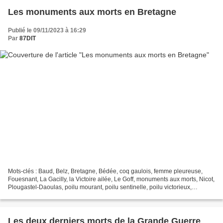
Les monuments aux morts en Bretagne
Publié le 09/11/2023 à 16:29
Par
87DIT
Mots-clés : Baud, Belz, Bretagne, Bédée, coq gaulois, femme pleureuse,
Fouesnant, La Gacilly, la Victoire ailée, Le Goff, monuments aux morts, Nicot,
Plougastel-Daoulas, poilu mourant, poilu sentinelle, poilu victorieux,
Quillivic, Renaud, St-Anne-d'Auray,...
Les deux derniers morts de la Grande Guerre