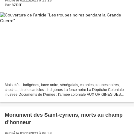
Publié le 02/11/2023 à 13:28
Par
87DIT
Mots-clés : indigènes, force noire, sénégalais, colonies, troupes noires,
chechia, Lire les articles : Indigènes La force noire La Dépêche Coloniale
illustrée Documents de l'Armée : l'armée coloniale AUX ORIGINES DES
TROUPES DES COLONIES, 1841-1900 Des...
Monument des Saint-cyriens, morts au champ
d’honneur
Publié le 01/11/2023 à 06:38