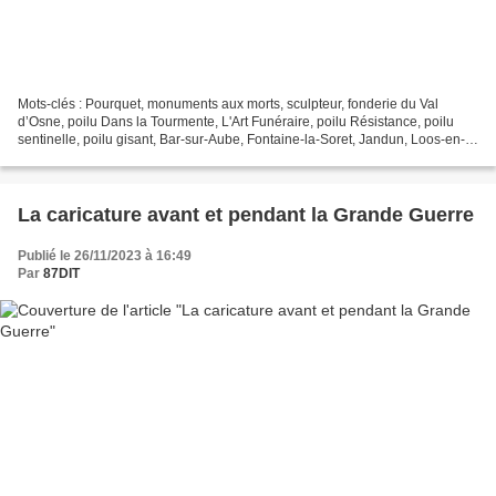
Mots-clés : Pourquet, monuments aux morts, sculpteur, fonderie du Val
d’Osne, poilu Dans la Tourmente, L'Art Funéraire, poilu Résistance, poilu
sentinelle, poilu gisant, Bar-sur-Aube, Fontaine-la-Soret, Jandun, Loos-en-
Gohelle, Bult, Lormes, Essey-et-Maizerais,...
La caricature avant et pendant la Grande Guerre
Publié le 26/11/2023 à 16:49
Par
87DIT