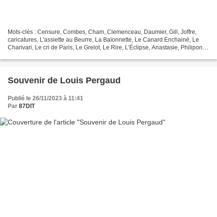
Mots-clés : Censure, Combes, Cham, Clemenceau, Daumier, Gill, Joffre,
caricatures, L'assiette au Beurre, La Baïonnette, Le Canard Enchainé, Le
Charivari, Le cri de Paris, Le Grelot, Le Rire, L’Éclipse, Anastasie, Philipon,
Robida, Zola, caricatures, liberté,...
Souvenir de Louis Pergaud
Publié le 26/11/2023 à 11:41
Par
87DIT