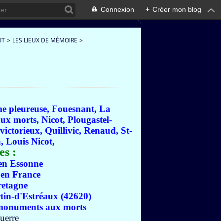
Connexion
+
Créer mon blog
IT
>
LES LIEUX DE MÉMOIRE
>
me pleureuse, Fouesnant, La
aux morts, Nicot, Plougastel-
victorieux, Quillivic, Renaud, St-
, Louis Nicot,
es :
en Essonne
en France
retagne
in-d'Estréaux (42620)
s monuments aux morts