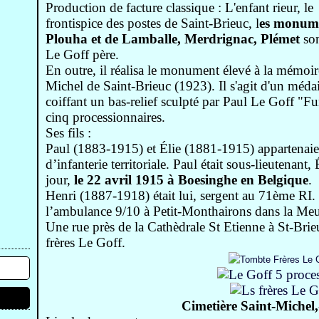
Production de facture classique : L'enfant rieur, le
frontispice des postes de Saint-Brieuc, l
es monume
Plouha et de Lamballe,
Merdrignac, Plémet
son
Le Goff père.
En outre, il réalisa le monument élevé à la mémoire
Michel de Saint-Brieuc (1923). Il s'agit d'un médai
coiffant un bas-relief sculpté par Paul Le Goff "Fu
cinq processionnaires.
Ses fils :
Paul (1883-1915) et Élie (1881-1915) appartenai
d’infanterie territoriale. Paul était sous-lieutenant,
jour,
le 22 avril 1915 à Boesinghe en Belgique
.
Henri (1887-1918) était lui, sergent au 71ème RI. 
l’ambulance 9/10 à Petit-Monthairons dans la Me
Une rue près de la Cathèdrale St Etienne à St-Brie
frères Le Goff.
Cimetière Saint-Michel,