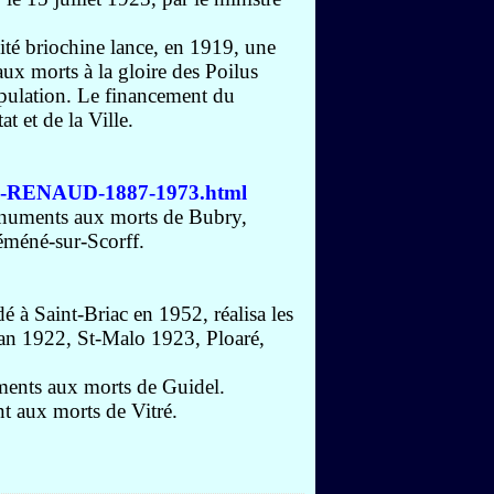
ité briochine lance, en 1919, une
ux morts à la gloire des Poilus
opulation. Le financement du
t et de la Ville.
is-RENAUD-1887-1973.html
onuments aux morts de Bubry,
éméné-sur-Scorff.
à Saint-Briac en 1952, réalisa les
an 1922, St-Malo 1923, Ploaré,
ments aux morts de Guidel.
t aux morts de Vitré.