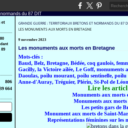
 et
GRANDE GUERRE : TERRITORIAUX BRETONS ET NORMANDS DU 87 D
LES MONUMENTS AUX MORTS EN BRETAGNE
,80
9 novembre 2023
ndant
Les monuments aux morts en Bretagne
 89
Mots-clés :
Baud, Belz, Bretagne, Bédée, coq gaulois, fem
Gacilly, la Victoire ailée, Le Goff, monuments 
Daoulas, poilu mourant, poilu sentinelle, poilu 
Anne-d'Auray, Tréguier,
Plérin, St-Pol de Léon
806
Lire les articl
39 664
Monuments aux morts 
Monuments aux morts 
Les petits gars de B
Monument aux morts de Saint-Mart
Représentations féminines sur le