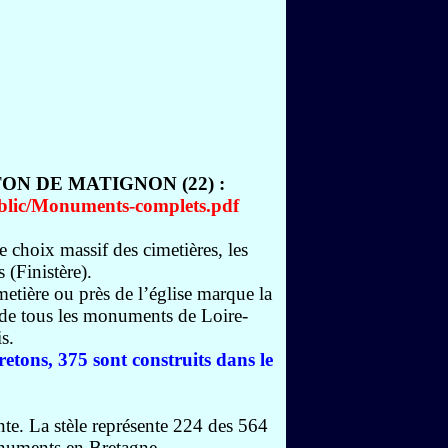
N DE MATIGNON (22) :
blic/Monuments-complets.pdf
e choix massif des cimetières, les
(Finistère).
etière ou près de l’église marque la
 de tous les monuments de Loire-
s.
tons, 375 sont construits dans le
nte. La stèle représente 224 des 564
numents en Bretagne.