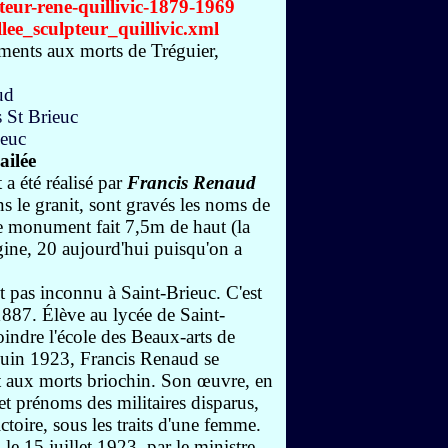
teur-rene-quillivic-1879-1969
llee_sculpteur_quillivic.xml
ments aux morts de Tréguier,
ailée
a été réalisé par
Francis Renaud
 le granit, sont gravés les noms de
e monument fait 7,5m de haut (la
igine, 20 aujourd'hui puisqu'on a
est pas inconnu à Saint-Brieuc. C'est
 1887. Élève au lycée de Saint-
joindre l'école des Beaux-arts de
juin 1923, Francis Renaud se
t aux morts briochin. Son œuvre, en
 et prénoms des militaires disparus,
toire, sous les traits d'une femme.
 le 15 juillet 1923, par le ministre