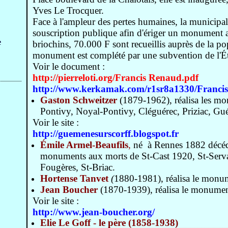
Yves Le Trocquer.
Face à l'ampleur des pertes humaines, la municipal
souscription publique afin d'ériger un monument a
e
briochins, 70.000 F sont recueillis auprès de la p
monument est complété par une subvention de l'Éta
Voir le document :
http://pierreloti.org/Francis Renaud.pdf
http://www.kerkamak.com/r1sr8a1330/Franc
Gaston Schweitzer
(1879-1962), réalisa les m
Pontivy, Noyal-Pontivy, Cléguérec, Priziac, Gu
Voir le site :
http://guemenesurscorff.blogspot.fr
Émile Armel-Beaufils
,
né à Rennes 1882 décédé 
monuments aux morts de St-Cast 1920, St-Serv
Fougères, St-Briac.
Hortense Tanvet
(
1880-1981), réalisa le monu
Jean Boucher
(1870-1939), réalisa le monumen
Voir le site :
http://www.jean-boucher.org/
Elie Le Goff - le père (1858-1938)