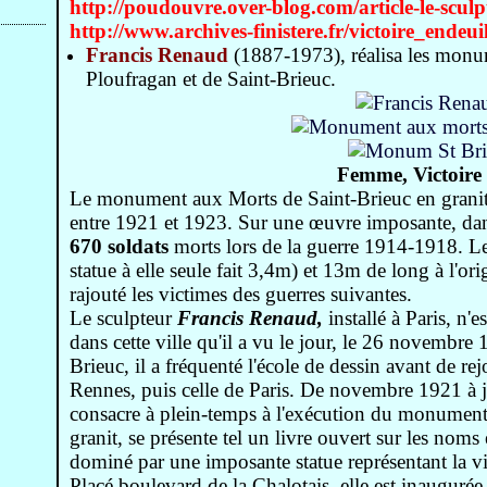
http://poudouvre.over-blog.com/article-le-sculp
http://www.archives-finistere.fr/victoire_endeui
Francis Renaud
(1887-1973), réalisa les monu
Ploufragan et de Saint-Brieuc.
Femme, Victoire 
Le monument aux Morts de Saint-Brieuc en granit 
entre 1921 et 1923. Sur une œuvre imposante, dans
670 soldats
morts lors de la guerre 1914-1918. L
statue à elle seule fait 3,4m) et 13m de long à l'or
rajouté les victimes des guerres suivantes.
Le sculpteur
Francis Renaud,
installé à Paris, n'
dans cette ville qu'il a vu le jour, le 26 novembre
Brieuc, il a fréquenté l'école de dessin avant de re
Rennes, puis celle de Paris. De novembre 1921 à 
consacre à plein-temps à l'exécution du monumen
granit, se présente tel un livre ouvert sur les noms
dominé par une imposante statue représentant la vic
Placé boulevard de la Chalotais, elle est inaugurée,