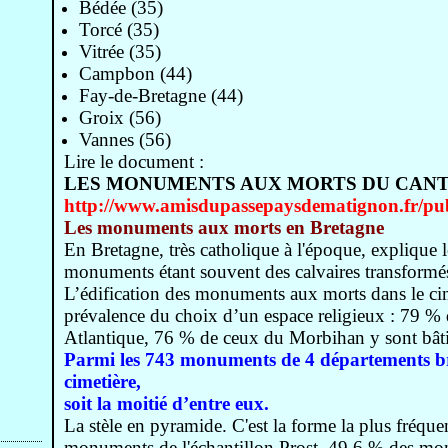
Bédée (35)
Torcé (35)
Vitrée (35)
Campbon (44)
Fay-de-Bretagne (44)
Groix (56)
Vannes (56)
Lire le document :
LES MONUMENTS AUX MORTS DU CANTO
http://www.amisdupassepaysdematignon.fr/pu
Les monuments aux morts en Bretagne
En Bretagne, très catholique à l'époque, explique l
monuments étant souvent des calvaires transformés 
L’édification des monuments aux morts dans le cim
prévalence du choix d’un espace religieux : 79 %
Atlantique, 76 % de ceux du Morbihan y sont bâti
Parmi les 743 monuments de 4 départements bre
cimetière,
soit la moitié d’entre eux.
La stèle en pyramide. C'est la forme la plus fréque
monuments de l'échantillon Prost, 49,6 % des mo