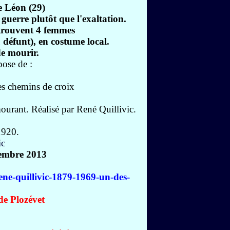
 Léon (29)
 guerre plutôt que l'exaltation.
trouvent 4 femmes
u défunt), en costume local.
de mourir.
ose de :
es chemins de croix
urant. Réalisé par René Quillivic.
1920.
embre 2013
rene-quillivic-1879-1969-un-des-
de Plozévet