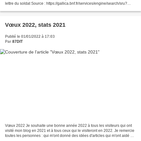
lettre du soldat Source : https://gallica.bnf.fr/services/engine/search/sru?
operation=searchRetrieve&ve...
Vœux 2022, stats 2021
Publié le 01/01/2022 à 17:03
Par
87DIT
Vœux 2022 Je souhaite une bonne année 2022 à tous les visiteurs qui ont
visité mon blog en 2021 et à tous ceux qui le visiteront en 2022. Je remercie
toutes les personnes : qui m'ont donné des idées d'articles qui m'ont aidé à
construire un article qui...