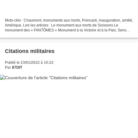
Mots-clés : Chaumont, monuments aux morts, Poincaré, inauguration, amitié,
Amérique, Lire les articles : Le monument aux morts de Soissons Le
monument des « FANTÔMES » Monument à la Victoire et à la Paix, Sens
(60300) Monument commémoratif de guerre du...
Citations militaires
Publié le 23/01/2022 à 10:22
Par
87DIT