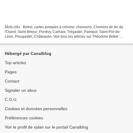
Mots-clés : Botrel, cartes postales à colorier, chansons, Chemins de fer de
l'Ouest, Saint-Brieuc, Pontivy, Carhaix, Trégastel, Paimpol, Saint-Pol-de-
Léon, Plougastel, Châteaulin, Voir tous les articles sur Théodore Botrel :
http://87dit.canalblog.com/tag/Botrel...
Hébergé par Canalblog
Top articles
Pages
Contact
Signaler un abus
C.G.U.
Cookies et données personnelles
Préférences cookies
Voir le profil de xylan sur le portail Canalblog