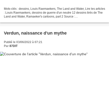
Mots-clés : dessins, Louis Raemaekers, The Land and Water, Lire les articles
: Louis Raemaekers, dessins de guerre d'un neutre 12 dessins tirés de The
Land and Water, Ramaeker's cartoons, part 2 Source :
https://archive.org/details/landwateredition02...
Verdun, naissance d'un mythe
Publié le 03/06/2022 à 07:21
Par
87DIT