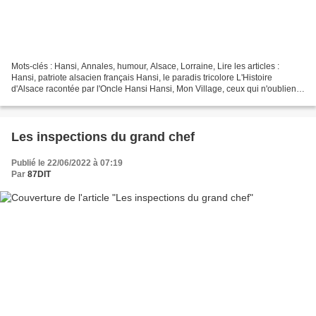
Mots-clés : Hansi, Annales, humour, Alsace, Lorraine, Lire les articles :
Hansi, patriote alsacien français Hansi, le paradis tricolore L'Histoire
d'Alsace racontée par l'Oncle Hansi Hansi, Mon Village, ceux qui n'oublient
pas. Voir le lien : http://...
Les inspections du grand chef
Publié le 22/06/2022 à 07:19
Par
87DIT