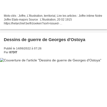
Mots-clés : Joffre, L'Illustration, territorial, Lire les articles : Joffre intime Notre
Joffre Etats-majors Source : L'Illustration, 20 02 1915
https://hetarchief.be/fr/zoeken?sort=issued-
asc&Serie%5b0%5d=L%20%20illustration L'Illustration — Wikipédia...
Dessins de guerre de Georges d'Ostoya
Publié le 14/06/2022 à 07:26
Par
87DIT