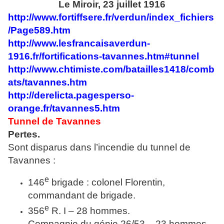
Le Miroir, 23 juillet 1916
http://www.fortiffsere.fr/verdun/index_fichiers
/Page589.htm
http://www.lesfrancaisaverdun-
1916.fr/fortifications-tavannes.htm#tunnel
http://www.chtimiste.com/batailles1418/comb
ats/tavannes.htm
http://derelicta.pagesperso-
orange.fr/tavannes5.htm
Tunnel de Tavannes
Pertes.
Sont disparus dans l’incendie du tunnel de
Tavannes :
e
146
brigade : colonel Florentin,
commandant de brigade.
e
356
R. I – 28 hommes.
Compagnie du génie 26/53 – 23 hommes.