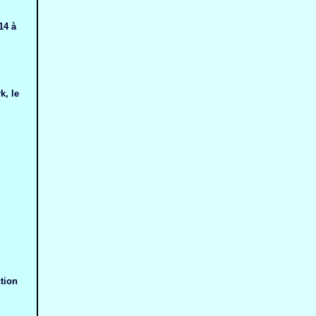
14 à
k, le
tion