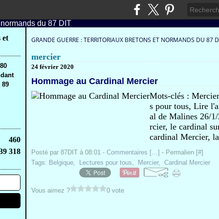
 et
GRANDE GUERRE : TERRITORIAUX BRETONS ET NORMANDS DU 87 D
mercier
,80
24 février 2020
ndant
Hommage au Cardinal Mercier
 89
Mots-clés : Mercier
s pour tous, Lire l'
al de Malines 26/1
rcier, le cardinal s
cardinal Mercier, la
460
39 318
Posté par 87DIT à 08:01 -
Commentaires [
…
]
- Permalien [
#
]
Tags:
Belgique
,
Lectures pour tous
,
Mercier
,
Cardinal Mercier
Vous aimez ?
0 vote