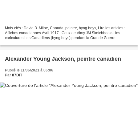
Mots-clés : David B. Milne, Canada, peintre, byng boys, Lire les articles :
Affiches canadiennes Avril 1917 : Ceux de Vimy JM Sketchbooks, les
caricatures Les Canadiens (byng boys) pendant la Grande Guerre
Biographie de Milne, 1882 - 1953 À l'âge de vingt...
Alexander Young Jackson, peintre canadien
Publié le 11/06/2021 à 06:06
Par
87DIT