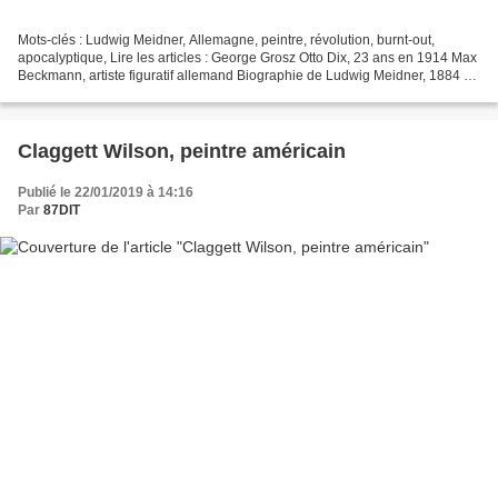
Mots-clés : Ludwig Meidner, Allemagne, peintre, révolution, burnt-out,
apocalyptique, Lire les articles : George Grosz Otto Dix, 23 ans en 1914 Max
Beckmann, artiste figuratif allemand Biographie de Ludwig Meidner, 1884 –
1966 Le peintre et graveur allemand...
Claggett Wilson, peintre américain
Publié le 22/01/2019 à 14:16
Par
87DIT