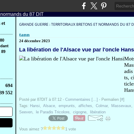
 et
GRANDE GUERRE : TERRITORIAUX BRETONS ET NORMANDS DU 87 D
tann
,80
24 décembre 2023
ndant
La libération de l'Alsace vue par l'oncle Hans
 89
Mots
Mass
adis
ts, 
ticl
694
Hans
39 552
Posté par 87DIT à 07:12 -
Commentaires [
…
]
- Permalien [
#
]
Tags:
Hansi
,
Alsace
,
emprunts
,
affiches
,
Colmar
,
Massevaux
Seeven
,
le Paradis Tricolore
,
cigogne
,
libération
Vous aimez ?
1 vote