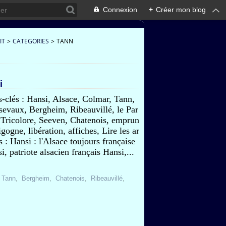
Connexion
+
Créer mon blog
IT
>
CATEGORIES
>
TANN
i
-clés : Hansi, Alsace, Colmar, Tann,
evaux, Bergheim, Ribeauvillé, le Par
 Tricolore, Seeven, Chatenois, emprun
cigogne, libération, affiches, Lire les ar
es : Hansi : l'Alsace toujours française
i, patriote alsacien français Hansi,...
,
Tann
,
Bergheim
,
Chatenois
,
Ribeauvillé
,