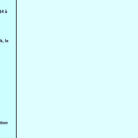
14 à
k, le
tion