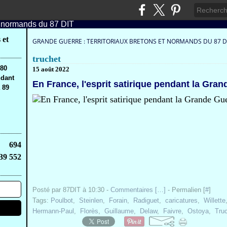
 et
GRANDE GUERRE : TERRITORIAUX BRETONS ET NORMANDS DU 87 D
truchet
,80
15 août 2022
ndant
En France, l'esprit satirique pendant la Gra
 89
694
39 552
Posté par 87DIT à 10:30 -
Commentaires [
…
]
- Permalien [
#
]
Tags:
Poulbot
,
Steinlen
,
Forain
,
Radiguet
,
caricatures
,
Willette
Hermann-Paul
,
Florès
,
Guillaume
,
Delaw
,
Faivre
,
Ostoya
,
Tru