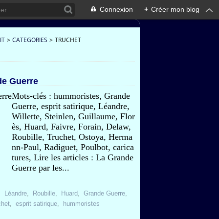
Connexion
+
Créer mon blog
IT
>
CATEGORIES
>
TRUCHET
nde Guerre
Mots-clés : hummoristes, Grande
Guerre, esprit satirique, Léandre,
Willette, Steinlen, Guillaume, Flor
ès, Huard, Faivre, Forain, Delaw,
Roubille, Truchet, Ostoya, Herma
nn-Paul, Radiguet, Poulbot, carica
tures, Lire les articles : La Grande
Guerre par les...
,
Léandre
,
Roubille
,
Huard
,
Grande Guerre
,
chet
,
esprit satirique
,
hummoristes