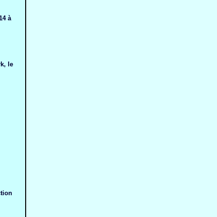
14 à
k, le
tion