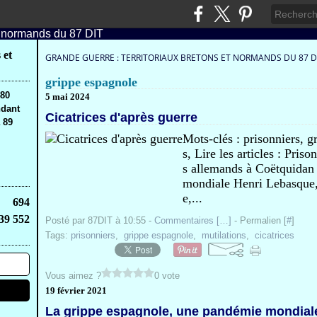
 et
GRANDE GUERRE : TERRITORIAUX BRETONS ET NORMANDS DU 87 D
grippe espagnole
,80
5 mai 2024
ndant
Cicatrices d'après guerre
 89
Mots-clés : prisonniers, g
s, Lire les articles : Pri
s allemands à Coëtquidan
mondiale Henri Lebasque,
e,...
694
39 552
Posté par 87DIT à 10:55 -
Commentaires [
…
]
- Permalien [
#
]
Tags:
prisonniers
,
grippe espagnole
,
mutilations
,
cicatrices
Vous aimez ?
0 vote
19 février 2021
La grippe espagnole, une pandémie mondial