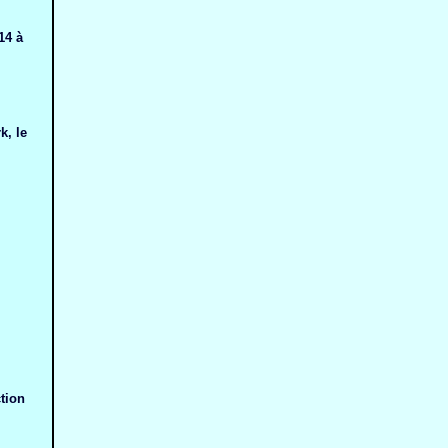
14 à
k, le
tion