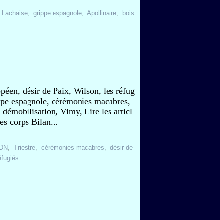
 Lachaise
,
grippe espagnole
,
Apollinaire
,
bois
péen, désir de Paix, Wilson, les réfug
grippe espagnole, cérémonies macabres,
démobilisation, Vimy, Lire les articl
des corps Bilan...
DN
,
Triestre
,
cérémonies macabres
,
désir de
éfugiés