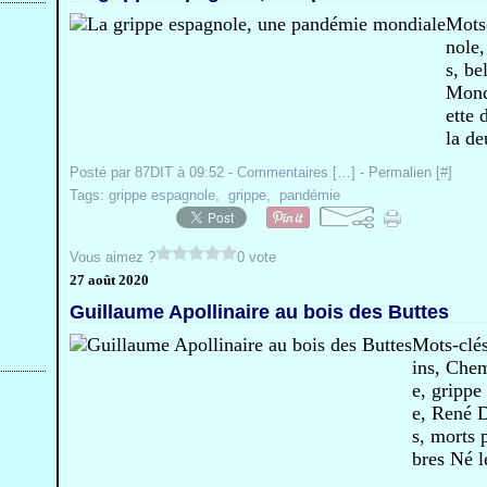
Mots-
nole,
s, be
Mond
ette 
la de
Posté par 87DIT à 09:52 -
Commentaires [
…
]
- Permalien [
#
]
Tags:
grippe espagnole
,
grippe
,
pandémie
Vous aimez ?
0 vote
27 août 2020
Guillaume Apollinaire au bois des Buttes
Mots-clés
ins, Che
e, grippe
e, René D
s, morts 
bres Né l