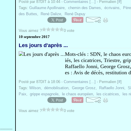
Posté par 87DIT à 10:44 -
Commentaires [
…
]
- Permalien [
#
]
Tags:
Guillaume Apollinaire
,
chemin des Dames
,
écrivains
,
Père
des Buttes
,
René Dalize
,
René Dupuy
Vous aimez ?
0 vote
10 septembre 2017
Les jours d'après ...
Mots-clés : SDN, le chaos euro
iés, les cicatrices, Triestre, 
Raffaello Jonni, George Grosz, 
es : Avis de décès, restitution 
Posté par 87DIT à 18:06 -
Commentaires [
…
]
- Permalien [
#
]
Tags:
Wilson
,
démobilisation
,
George Grosz
,
Raffaello Jonni
,
S
Paix
,
grippe espagnole
,
le chaos européen
,
les cicatrices
,
les r
Vous aimez ?
0 vote