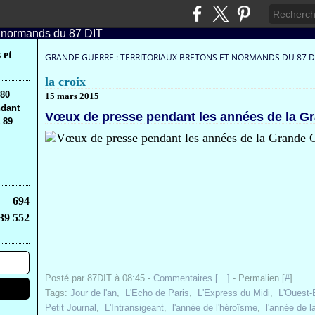
 et
GRANDE GUERRE : TERRITORIAUX BRETONS ET NORMANDS DU 87 D
la croix
,80
15 mars 2015
ndant
Vœux de presse pendant les années de la G
 89
694
39 552
Posté par 87DIT à 08:45 -
Commentaires [
…
]
- Permalien [
#
]
Tags:
Jour de l'an
,
L'Echo de Paris
,
L'Express du Midi
,
L'Ouest-E
Petit Journal
,
L'Intransigeant
,
l'année de l'héroïsme
,
l'année de l