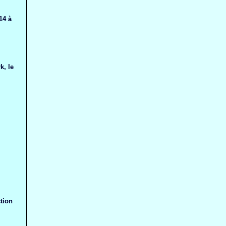
14 à
k, le
tion