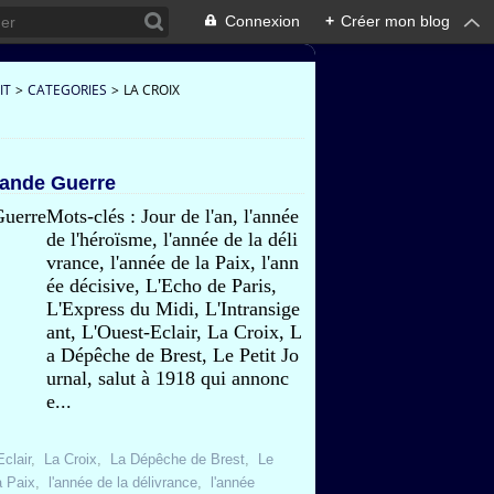
Connexion
+
Créer mon blog
IT
>
CATEGORIES
>
LA CROIX
rande Guerre
Mots-clés : Jour de l'an, l'année
de l'héroïsme, l'année de la déli
vrance, l'année de la Paix, l'ann
ée décisive, L'Echo de Paris,
L'Express du Midi, L'Intransige
ant, L'Ouest-Eclair, La Croix, L
a Dépêche de Brest, Le Petit Jo
urnal, salut à 1918 qui annonc
e...
clair
,
La Croix
,
La Dépêche de Brest
,
Le
a Paix
,
l'année de la délivrance
,
l'année