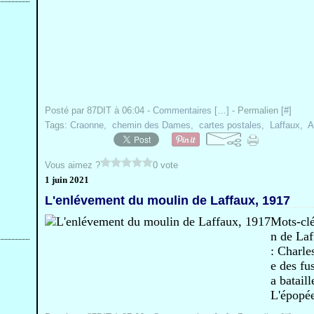
Posté par 87DIT à 06:04 -
Commentaires [
…
]
- Permalien [
#
]
Tags:
Craonne
,
chemin des Dames
,
cartes postales
,
Laffaux
,
A
Vous aimez ?
0 vote
1 juin 2021
L'enlévement du moulin de Laffaux, 1917
Mots-clé
n de Laff
: Charle
e des fu
a batail
L'épopée