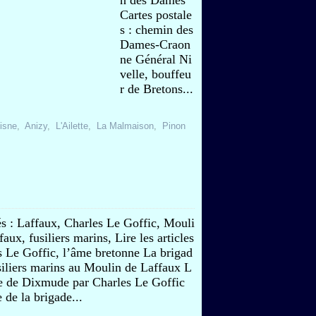
n des Dames
Cartes postale
s : chemin des
Dames-Craon
ne Général Ni
velle, bouffeu
r de Bretons...
isne
,
Anizy
,
L'Ailette
,
La Malmaison
,
Pinon
s : Laffaux, Charles Le Goffic, Mouli
aux, fusiliers marins, Lire les articles
s Le Goffic, l’âme bretonne La brigad
siliers marins au Moulin de Laffaux L
le de Dixmude par Charles Le Goffic
 de la brigade...