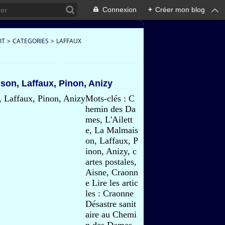
Connexion
+
Créer mon blog
IT
>
CATEGORIES
>
LAFFAUX
son, Laffaux, Pinon, Anizy
Mots-clés : C
hemin des Da
mes, L'Ailett
e, La Malmais
on, Laffaux, P
inon, Anizy, c
artes postales,
Aisne, Craonn
e Lire les artic
les : Craonne
Désastre sanit
aire au Chemi