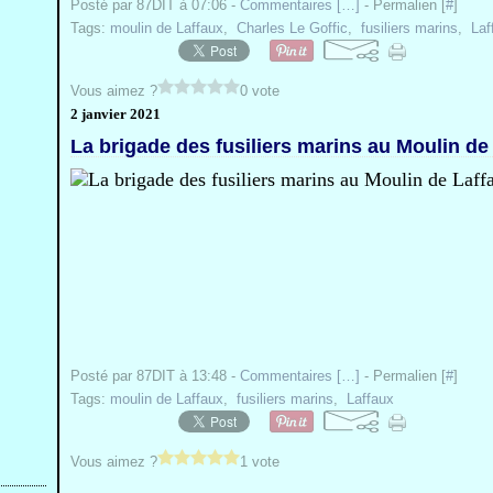
Posté par 87DIT à 07:06 -
Commentaires [
…
]
- Permalien [
#
]
Tags:
moulin de Laffaux
,
Charles Le Goffic
,
fusiliers marins
,
Laf
Vous aimez ?
0 vote
2 janvier 2021
La brigade des fusiliers marins au Moulin de
Posté par 87DIT à 13:48 -
Commentaires [
…
]
- Permalien [
#
]
Tags:
moulin de Laffaux
,
fusiliers marins
,
Laffaux
Vous aimez ?
1 vote