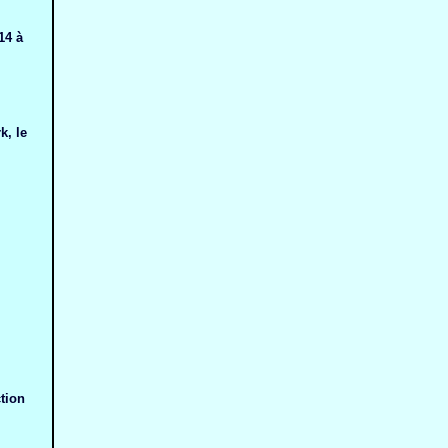
14 à
k, le
tion