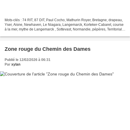
Mots-clés : 74 RIT, 87 DIT, Paul Cocho, Mathurin Royer, Bretagne, drapeau,
Yser, Aisne, Newhaven, Le Niagara, Langemarck, Korteker-Cabaret, course
à la mer, mythe de Langemarck , Sottevast, Normandie, pépères, Territoriale,
Kortekeer-Cabaret, Courtecon,...
Zone rouge du Chemin des Dames
Publié le 12/02/2026 à 06:31
Par
xylan