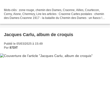
Mots-clés : zone rouge, chemin des Dames, Craonne, Ailles, Courtecon,
Cerny, Aisne, Chermizy, Lire les articles : Craonne Cartes postales : chemin
des Dames-Craonne 1917 - la bataille du Chemin des Dames : un fiasco !
Les villages détruits du Chemin des...
Jacques Carlu, album de croquis
Publié le 05/03/2025 à 15:49
Par
87DIT