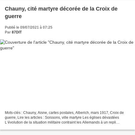
Chauny, cité martyre décorée de la Croix de
guerre
Publié le 09/07/2021 à 07:25
Par
87DIT
Mots-clés : Chauny, Aisne, cartes postales, Alberich, mars 1917, Croix de
guerre, Lire les articles : Soissons, ville martyre Les églises dévastées
L‘évolution de la situation militaire contraint les Allemands à un repli
stratégique. Pour créer un glacis...