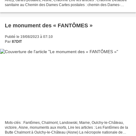
sanitaire au Chemin des Dames Cartes postales : chemin des Dames-
Craonne Général Nivelle, bouffeur de Bretons...
Le monument des « FANTÔMES »
Publié le 19/08/2023 à 07:10
Par
87DIT
Mots-clés : Fantômes, Chalmont, Landowski, Marne, Oulchy-le-Château,
victoire, Aisne, monuments aux morts, Lire les articles : Les Fantômes de la
Butte Chalmont à Oulchy-le-Château (Aisne) La nécropole nationale de