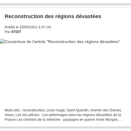
Neuilly-Saint-Front Eté 18, seconde...
Reconstruction des régions dévastées
Publié le 20/09/2021 à 07:34
Par
87DIT
Mots-clés : reconstruction, zone rouge, Saint-Quentin, chemin des Dames,
Aisne, Lire les articles : Les pèlerinages dans les régions dévastées de la
France Les chemins de la mémoire : paysages en guerre Anne Morgan,
bienfaitrice américaine Saint-Quentin,...