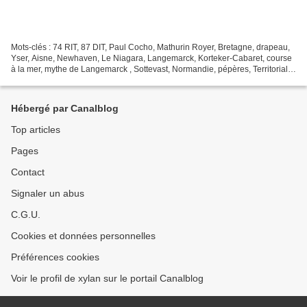
Mots-clés : 74 RIT, 87 DIT, Paul Cocho, Mathurin Royer, Bretagne, drapeau,
Yser, Aisne, Newhaven, Le Niagara, Langemarck, Korteker-Cabaret, course
à la mer, mythe de Langemarck , Sottevast, Normandie, pépères, Territoriale,
Kortekeer-Cabaret, Courtecon,...
Hébergé par Canalblog
Top articles
Pages
Contact
Signaler un abus
C.G.U.
Cookies et données personnelles
Préférences cookies
Voir le profil de xylan sur le portail Canalblog