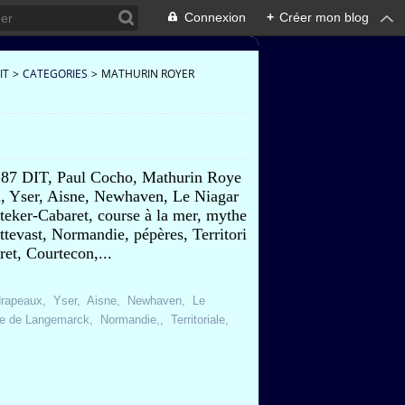
Connexion
+
Créer mon blog
IT
>
CATEGORIES
>
MATHURIN ROYER
, 87 DIT, Paul Cocho, Mathurin Roye
u, Yser, Aisne, Newhaven, Le Niagar
eker-Cabaret, course à la mer, mythe
tevast, Normandie, pépères, Territori
et, Courtecon,...
drapeaux
,
Yser
,
Aisne
,
Newhaven
,
Le
e de Langemarck
,
Normandie,
,
Territoriale
,