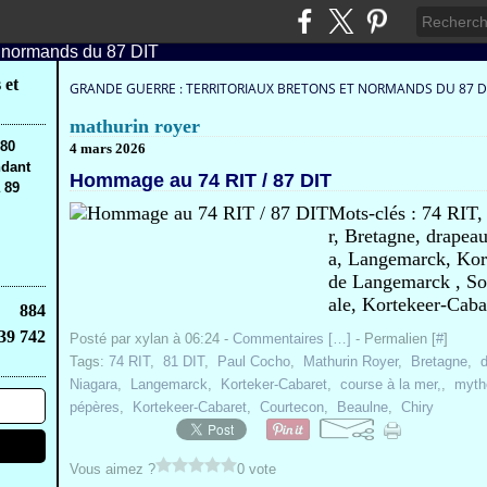
 et
GRANDE GUERRE : TERRITORIAUX BRETONS ET NORMANDS DU 87 D
mathurin royer
,80
4 mars 2026
ndant
Hommage au 74 RIT / 87 DIT
 89
Mots-clés : 74 RIT
r, Bretagne, drapea
a, Langemarck, Kort
de Langemarck , Sot
ale, Kortekeer-Cabar
884
39 742
Posté par xylan à 06:24 -
Commentaires [
…
]
- Permalien [
#
]
Tags:
74 RIT
,
81 DIT
,
Paul Cocho
,
Mathurin Royer
,
Bretagne
,
Niagara
,
Langemarck
,
Korteker-Cabaret
,
course à la mer,
,
myth
pépères
,
Kortekeer-Cabaret
,
Courtecon
,
Beaulne
,
Chiry
Vous aimez ?
0 vote