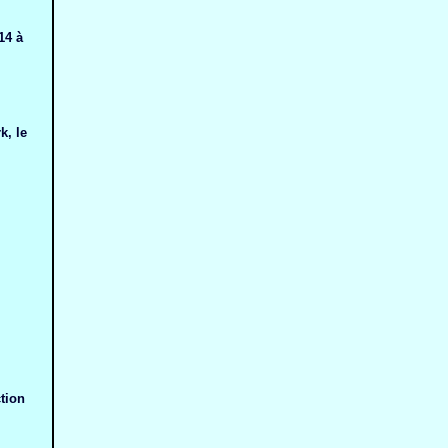
14 à
k, le
tion