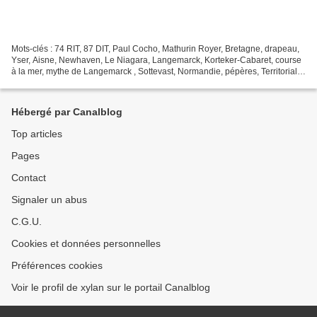
Mots-clés : 74 RIT, 87 DIT, Paul Cocho, Mathurin Royer, Bretagne, drapeau,
Yser, Aisne, Newhaven, Le Niagara, Langemarck, Korteker-Cabaret, course
à la mer, mythe de Langemarck , Sottevast, Normandie, pépères, Territoriale,
Kortekeer-Cabaret, Courtecon,...
Hébergé par Canalblog
Top articles
Pages
Contact
Signaler un abus
C.G.U.
Cookies et données personnelles
Préférences cookies
Voir le profil de xylan sur le portail Canalblog