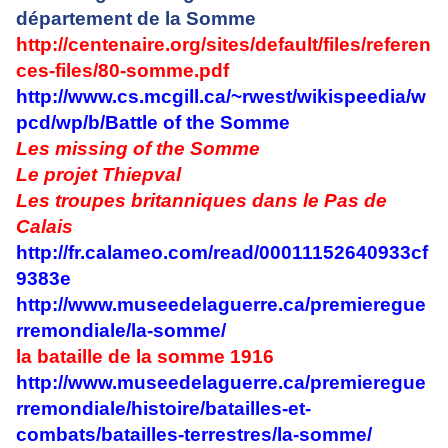
département de la Somme
http://centenaire.org/sites/default/files/referen
ces-files/80-somme.pdf
http://www.cs.mcgill.ca/~rwest/wikispeedia/w
pcd/wp/b/Battle of the Somme
Les missing of the Somme
Le projet Thiepval
Les troupes britanniques dans le Pas de
Calais
http://fr.calameo.com/read/00011152640933cf
9383e
http://www.museedelaguerre.ca/premieregue
rremondiale/la-somme/
la bataille de la somme 1916
http://www.museedelaguerre.ca/premieregue
rremondiale/histoire/batailles-et-
combats/batailles-terrestres/la-somme/