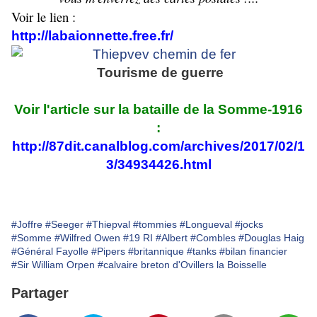
Voir le lien :
http://labaionnette.free.fr/
Tourisme de guerre
Voir l'article sur la bataille de la Somme-1916
:
http://87dit.canalblog.com/archives/2017/02/1
3/34934426.html
#Joffre
#Seeger
#Thiepval
#tommies
#Longueval
#jocks
#Somme
#Wilfred Owen
#19 RI
#Albert
#Combles
#Douglas Haig
#Général Fayolle
#Pipers
#britannique
#tanks
#bilan financier
#Sir William Orpen
#calvaire breton d'Ovillers la Boisselle
Partager