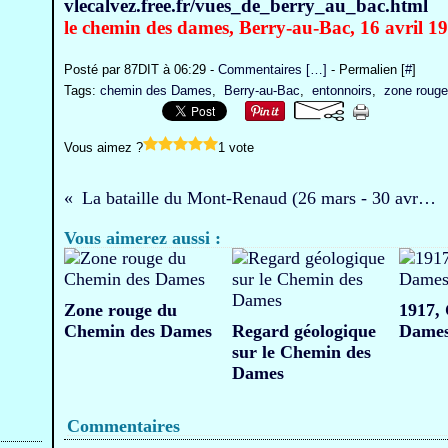
vlecalvez.free.fr/vues_de_berry_au_bac.html
le chemin des dames, Berry-au-Bac, 16 avril 1
Posté par 87DIT à 06:29 -
Commentaires [
…
]
- Permalien [
#
]
Tags:
chemin des Dames
,
Berry-au-Bac
,
entonnoirs
,
zone rouge
Vous aimez ?
1 vote
La bataille du Mont-Renaud (26 mars - 30 avril 1918), le Verdun noyonnais.
Vous aimerez aussi :
Zone rouge du
1917,
Chemin des Dames
Regard géologique
Dame
sur le Chemin des
Dames
Commentaires