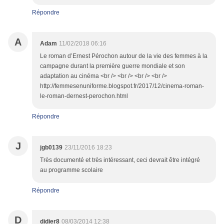
Répondre
A
Adam
11/02/2018 06:16
Le roman d’Ernest Pérochon autour de la vie des femmes à la
campagne durant la première guerre mondiale et son
adaptation au cinéma <br /> <br /> <br /> <br />
http://femmesenuniforme.blogspot.fr/2017/12/cinema-roman-
le-roman-dernest-perochon.html
Répondre
J
jgb0139
23/11/2016 18:23
Très documenté et très intéressant, ceci devrait être intégré
au programme scolaire
Répondre
D
didier8
08/03/2014 12:38