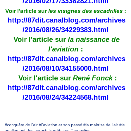
/2016/02/17/33382821.html
Voir l'article sur
les insignes des escadrilles
:
http://87dit.canalblog.com/archives
/2016/08/26/34229383.html
Voir l'article sur
la naissance de
l'aviation
:
http://87dit.canalblog.com/archives
/2016/08/10/34155000.html
Voir l'article sur
René Fonck
:
http://87dit.canalblog.com/archives
/2016/08/24/34224568.html
#conquête de l'air
#l'aviation et son passé
#la maitrise de l'air
#le
gonflement des aérostats militaires
#zeppelins