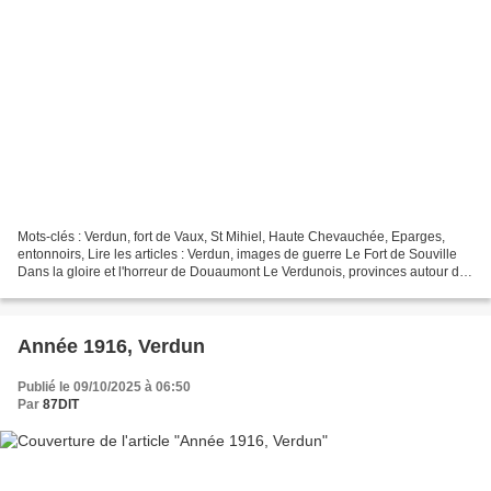
Mots-clés : Verdun, fort de Vaux, St Mihiel, Haute Chevauchée, Eparges,
entonnoirs, Lire les articles : Verdun, images de guerre Le Fort de Souville
Dans la gloire et l'horreur de Douaumont Le Verdunois, provinces autour de
Verdun Cliquez sur les documents...
Année 1916, Verdun
Publié le 09/10/2025 à 06:50
Par
87DIT