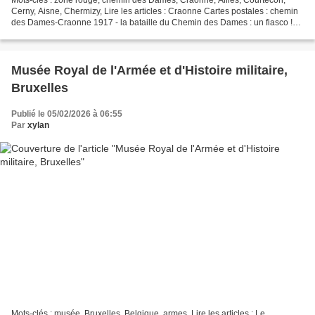
Mots-clés : zone rouge, chemin des Dames, Craonne, Ailles, Courtecon,
Cerny, Aisne, Chermizy, Lire les articles : Craonne Cartes postales : chemin
des Dames-Craonne 1917 - la bataille du Chemin des Dames : un fiasco !
Les villages détruits du Chemin des...
Musée Royal de l'Armée et d'Histoire militaire,
Bruxelles
Publié le 05/02/2026 à 06:55
Par
xylan
Mots-clés : musée, Bruxelles, Belgique, armes, Lire les articles : Le