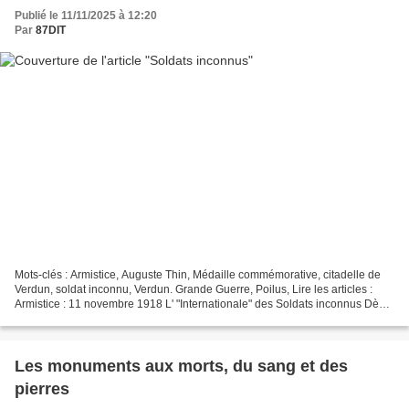
Publié le 11/11/2025 à 12:20
Par
87DIT
Mots-clés : Armistice, Auguste Thin, Médaille commémorative, citadelle de
Verdun, soldat inconnu, Verdun. Grande Guerre, Poilus, Lire les articles :
Armistice : 11 novembre 1918 L' "Internationale" des Soldats inconnus Dès
1916 le président de la section...
Les monuments aux morts, du sang et des
pierres