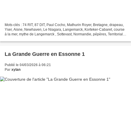
Mots-clés : 74 RIT, 87 DIT, Paul Cocho, Mathurin Royer, Bretagne, drapeau,
Yser, Aisne, Newhaven, Le Niagara, Langemarck, Korteker-Cabaret, course
à la mer, mythe de Langemarck , Sottevast, Normandie, pépères, Territoriale,
Kortekeer-Cabaret, Courtecon,...
La Grande Guerre en Essonne 1
Publié le 04/03/2026 à 06:21
Par
xylan