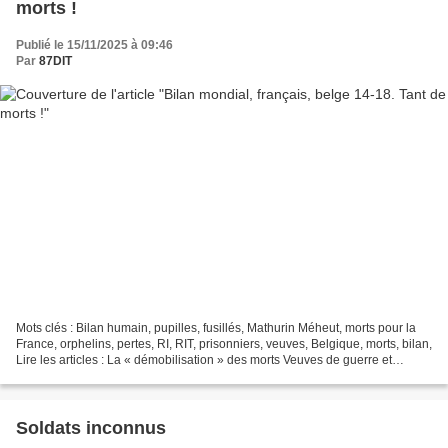
morts !
Publié le 15/11/2025 à 09:46
Par
87DIT
Mots clés : Bilan humain, pupilles, fusillés, Mathurin Méheut, morts pour la
France, orphelins, pertes, RI, RIT, prisonniers, veuves, Belgique, morts, bilan,
Lire les articles : La « démobilisation » des morts Veuves de guerre et
orphelins La grippe espagnole,...
Soldats inconnus