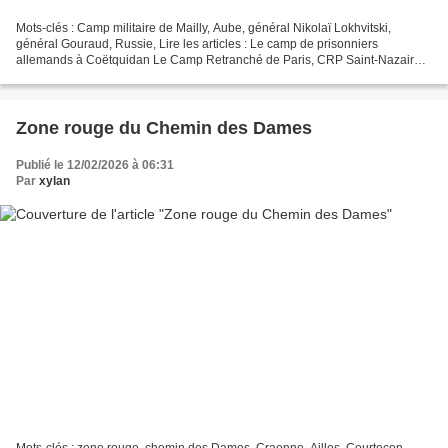
Mots-clés : Camp militaire de Mailly, Aube, général Nikolaï Lokhvitski,
général Gouraud, Russie, Lire les articles : Le camp de prisonniers
allemands à Coëtquidan Le Camp Retranché de Paris, CRP Saint-Nazaire à
l'heure américaine Le camp de Mailly est...
Zone rouge du Chemin des Dames
Publié le 12/02/2026 à 06:31
Par
xylan