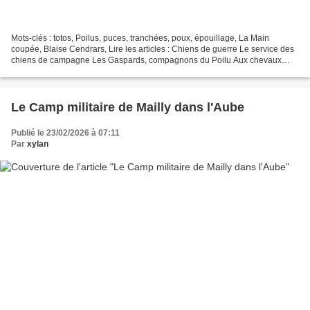
Mots-clés : totos, Poilus, puces, tranchées, poux, épouillage, La Main
coupée, Blaise Cendrars, Lire les articles : Chiens de guerre Le service des
chiens de campagne Les Gaspards, compagnons du Poilu Aux chevaux
morts pour la France Bien au fait que...
Le Camp militaire de Mailly dans l'Aube
Publié le 23/02/2026 à 07:11
Par
xylan