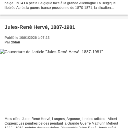
belge, 1914 La petite Belgique face à la grande Allemagne La Belgique
libérée Après la guerre franco-prussienne de 1870-1871, la situation
militaire de la Belgique est profondément...
Jules-René Hervé, 1887-1981
Publié le 10/01/2026 à 07:13
Par
xylan
Mots-clés : Jules-René Hervé, Langres, Argonne, Lire les articles : Albert
Copieux Les peintres belges pendant la Grande Guerre Mathurin Méheut
1882 - 1958, peintre des tranchées. Biographie Jules-René Hervé naît à