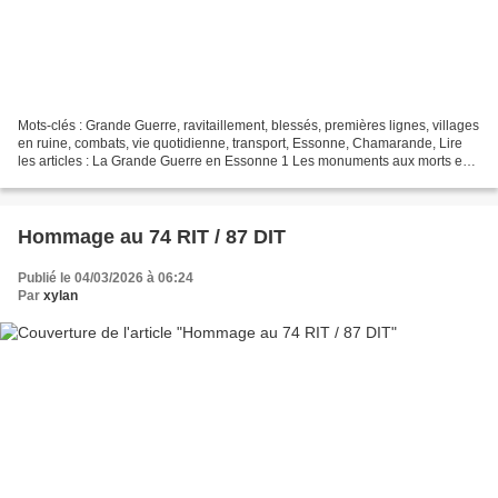
Mots-clés : Grande Guerre, ravitaillement, blessés, premières lignes, villages
en ruine, combats, vie quotidienne, transport, Essonne, Chamarande, Lire
les articles : La Grande Guerre en Essonne 1 Les monuments aux morts en
Essonne L'aviation en Essonne...
Hommage au 74 RIT / 87 DIT
Publié le 04/03/2026 à 06:24
Par
xylan