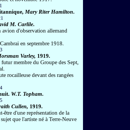
ritannique,
Mary Riter Hamilton
.
vid M. Carlile
.
un avion d'observation allemand
as-Cambrai en septembre 1918.
Horsman Varley,
1919.
ley, futur membre du Groupe des Sept,
al.
ute rocailleuse devant des rangées
nuit.
W.T. Topham
.
aith Cullen,
1919.
t-être d'une représentation de la
sujet que l'artiste né à Terre-Neuve