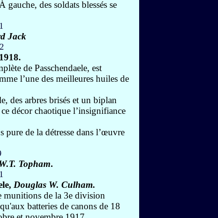
À gauche, des soldats blessés se
rd Jack
1918
.
omplète de Passchendaele, est
mme l’une des meilleures huiles de
e, des arbres brisés et un biplan
 ce décor chaotique l’insignifiance
us pure de la détresse dans l’œuvre
W.T. Topham
.
le,
Douglas W. Culham.
e munitions de la 3e division
squ'aux batteries de canons de 18
ctobre et novembre 1917.