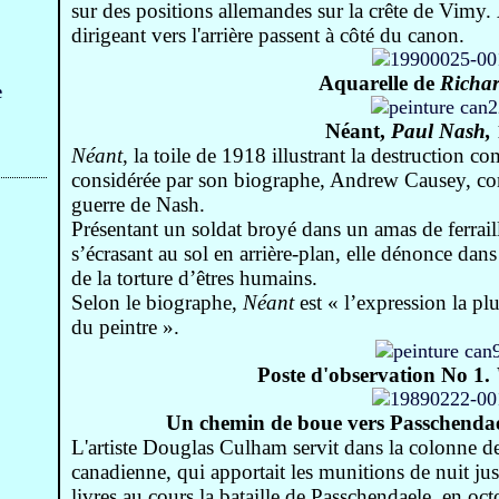
sur des positions allemandes sur la crête de Vimy. 
dirigeant vers l'arrière passent à côté du canon.
Aquarelle de
Richa
e
Néant,
Paul Nash,
Néant
, la toile de 1918 illustrant la destruction c
considérée par son biographe, Andrew Causey, co
guerre de Nash.
Présentant un soldat broyé dans un amas de ferraill
s’écrasant au sol en arrière-plan, elle dénonce dans
de la torture d’êtres humains.
Selon le biographe,
Néant
est « l’expression la pl
du peintre ».
Poste d'observation No 1.
Un chemin de boue vers Passchendae
L'artiste Douglas Culham servit dans la colonne d
canadienne, qui apportait les munitions de nuit ju
livres au cours la bataille de Passchendaele, en o