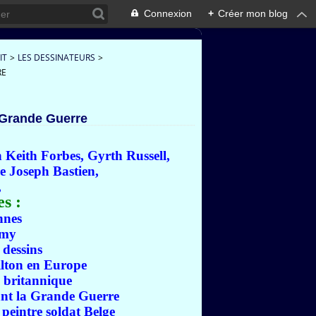
Connexion
+
Créer mon blog
IT
>
LES DESSINATEURS
>
RE
 Grande Guerre
 Keith Forbes,
Gyrth Russell,
e Joseph Bastien,
,
es :
nnes
imy
 dessins
lton en Europe
l britannique
nt la Grande Guerre
peintre soldat Belge