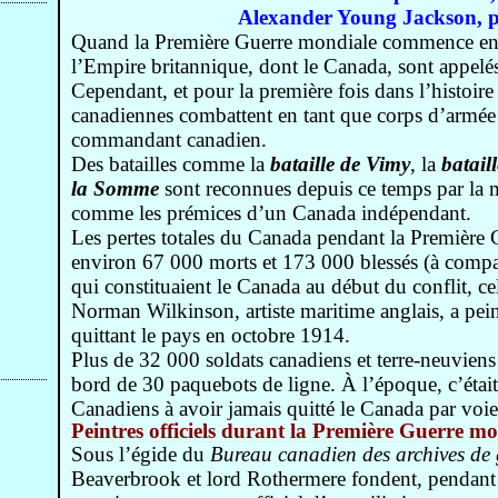
Alexander Young Jackson, p
Quand la Première Guerre mondiale commence en 
l’Empire britannique, dont le Canada, sont appelés 
Cependant, et pour la première fois dans l’histoire
canadiennes combattent en tant que corps d’armée d
commandant canadien.
Des batailles comme la
bataille de Vimy
, la
batail
la Somme
sont reconnues depuis ce temps par la 
comme les prémices d’un Canada indépendant.
Les pertes totales du Canada pendant la Première 
environ 67 000 morts et 173 000 blessés (à compar
qui constituaient le Canada au début du conflit, ce
Norman Wilkinson, artiste maritime anglais, a pei
quittant le pays en octobre 1914.
Plus de 32 000 soldats canadiens et terre-neuvien
bord de 30 paquebots de ligne. À l’époque, c’étai
Canadiens à avoir jamais quitté le Canada par voi
Peintres officiels durant la Première Guerre m
Sous l’égide du
Bureau canadien des archives de 
Beaverbrook et lord Rothermere fondent, pendant 