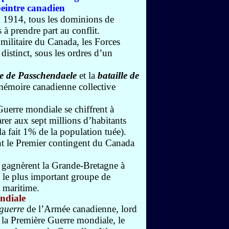
eintre canadien
1914, tous les dominions de
à prendre part au conflit.
 militaire du Canada, les Forces
istinct, sous les ordres d’un
le de Passchendaele
et la
bataille de
mémoire canadienne collective
Guerre mondiale se chiffrent à
er aux sept millions d’habitants
la fait 1% de la population tuée).
nt le Premier contingent du Canada
s gagnèrent la Grande-Bretagne à
t le plus important groupe de
e maritime.
ondiale
guerre
de l’Armée canadienne, lord
la Première Guerre mondiale, le