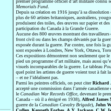
premier programme officiel d’art militaire connu
Memorials Fund
.
Depuis sa création en 1916 jusqu’à sa dissoluti
plus de 60 artistes britanniques, australiens, youg
produisent des toiles, des œuvres sur papier et des 
participation du Canada à la Grande Guerre.
Aucune des 800 œuvres montrant des travailleurs da
front civil ou dans les champs dévastés par la guer
exposée durant la guerre. Par contre, une fois la g
sont exposées à Londres, New York, Ottawa, Toro
Ces expositions démontrent non seulement que le C
pied un programme d’art militaire, mais aussi qu’e
visuels incomparables de la guerre. Le tableau
Pou
quel point les artistes de guerre voient tout à fait 
– et ne l’idéalisent pas.
Parmi les peintres officiels, on peut citer
Richard 
accepté une commission dans l’armée canadienne 
le
Canadian War Records Office
, devenant le prem
Canada – où il a émigré en 1938),
Alfred James
guerre de la
Canadian Cavalry Brigade
),
John Wi
Cullen
,
Kenneth Forbes
,
A.Y. Jackson
,
C.W. Je