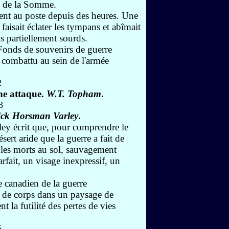
ve de la Somme.
blent au poste depuis des heures. Une
faisait éclater les tympans et abîmait
ns partiellement sourds.
e Fonds de souvenirs de guerre
combattu au sein de l'armée
ne attaque.
W.T. Topham
.
ick Horsman Varley
.
ley écrit que, pour comprendre le
sert aride que la guerre a fait de
r les morts au sol, sauvagement
rfait, un visage inexpressif, un
 canadien de la guerre
li de corps dans un paysage de
t la futilité des pertes de vies