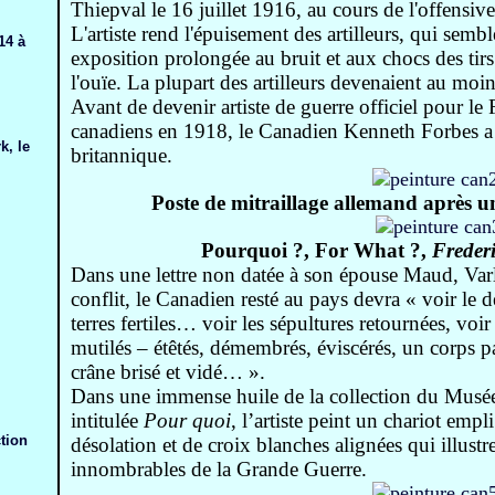
Thiepval le 16 juillet 1916, au cours de l'offensi
L'artiste rend l'épuisement des artilleurs, qui sem
14 à
exposition prolongée au bruit et aux chocs des tirs 
l'ouïe. La plupart des artilleurs devenaient au moi
Avant de devenir artiste de guerre officiel pour l
canadiens en 1918, le Canadien Kenneth Forbes a 
k, le
britannique.
Poste de mitraillage allemand après u
Pourquoi
?, For What ?,
Freder
Dans une lettre non datée à son épouse Maud, Var
conflit, le Canadien resté au pays devra « voir le dé
terres fertiles… voir les sépultures retournées, voi
mutilés – étêtés, démembrés, éviscérés, un corps pa
crâne brisé et vidé… ».
Dans une immense huile de la collection du Musée
intitulée
Pour quoi
, l’artiste peint un chariot emp
tion
désolation et de croix blanches alignées qui illustren
innombrables de la Grande Guerre.