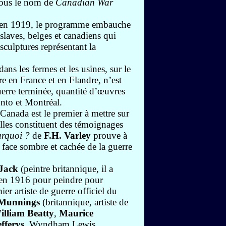
 sous le nom de
Canadian War
on en 1919, le programme embauche
oslaves, belges et canadiens qui
sculptures représentant la
ns les fermes et les usines, sur le
re en France et en Flandre, n’est
uerre terminée, quantité d’œuvres
nto et Montréal.
anada est le premier à mettre sur
lles constituent des témoignages
rquoi ?
de
F.H. Varley
prouve à
la face sombre et cachée de la guerre
Jack
(peintre britannique, il a
en 1916 pour peindre pour
ier artiste de guerre officiel du
 Munnings
(britannique, artiste de
lliam Beatty
,
Maurice
fferys
, Wyndham Lewis