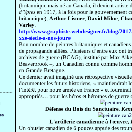
(britannique mais né au Canada, il devient artiste d
d’Ypres
en 1917, à la fois pour le gouvernement c
britannique),
Arthur Lismer
,
David Milne
,
Char
Varley
.
http://www.graphiste-webdesigner.fr/blog/2017
xxe-siecle-a-nos-jours/
Bon nombre de peintres britanniques et canadiens 
de propagande alliées. Plusieurs d’entre eux ont t
archives de guerre (BCAG), institué par Max Aike
Beaverbrook –, un Canadien connu comme homme d
en Grande-Bretagne.
Ce dernier avait imaginé une rétrospective visuelle
documenter les futurs historiens, « maintiendrait l
l’intérêt pour notre armée en France » et fournir
appropriés… pour les héros et héroïnes de guerre
d
Défense du Bois du Sanctuaire.
Kenn
ges
L'artillerie canadienne à l'
œuvre
,
Un obusier canadien de 6 pouces appuie des troupes