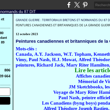
 et
GRANDE GUERRE : TERRITORIAUX BRETONS ET NORMANDS DU 87 D
PEINTURES CANADIENNES ET BRITANNIQUES DE LA GRANDE GUER
,80
12 octobre 2023
ndant
Peintures canadiennes et britanniques de la
 89
Mots-clés :
Canada,
A.Y. Jackson,
W.T. Topham,
Kenneth
Vimy,
Paul Nash,
H.J. Mowat,
Alfred Théodor
peintures,
Richard Jack,
Mary Riter Hamilton
Lire les articl
806
Affiches canadie
39 664
Mémorial de V
JM Sketchbooks, les
Voyage de Mary Riter Hami
Paul Nash, peintre officie
Les Canadiens (byng boys) penda
Alfred Théodore Joseph Bastien, 